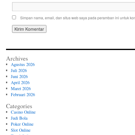
Simpan nama, email, dan situs web saya pada peramban ini untuk kom
Archives
Agustus 2026
Juli 2026
Juni 2026
April 2026
Maret 2026
Februari 2026
Categories
Casino Online
Judi Bola
Poker Online
Slot Online