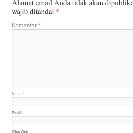
Alamat email Anda tidak akan dipublika
*
wajib ditandai
Komentar
*
Nama
*
Email
*
Situs Web