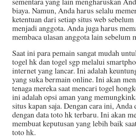
sementara yang lain mengharuskan And
biaya. Namun, Anda harus selalu memer
ketentuan dari setiap situs web sebelu
menjadi anggota. Anda juga harus mem
membaca ulasan anggota lain sebelum m
Saat ini para pemain sangat mudah unt
togel hk dan togel sgp melalui smartph
internet yang lancar. Ini adalah keuntu
yang suka bermain online. Ini akan me
tenaga mereka saat mencari togel hongko
ini adalah opsi aman yang memungkin
situs kapan saja. Dengan cara ini, Anda 
dengan data toto hk terbaru. Ini akan
membuat keputusan yang lebih baik saa
toto hk.