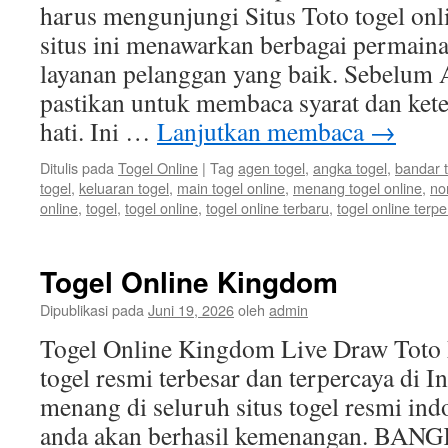
harus mengunjungi Situs Toto togel onli
situs ini menawarkan berbagai permain
layanan pelanggan yang baik. Sebelum 
pastikan untuk membaca syarat dan kete
hati. Ini …
Lanjutkan membaca
→
Ditulis pada
Togel Online
|
Tag
agen togel
,
angka togel
,
bandar 
togel
,
keluaran togel
,
main togel online
,
menang togel online
,
no
online
,
togel
,
togel online
,
togel online terbaru
,
togel online terp
Togel Online Kingdom
Dipublikasi pada
Juni 19, 2026
oleh
admin
Togel Online Kingdom Live Draw Toto
togel resmi terbesar dan terpercaya di I
menang di seluruh situs togel resmi ind
anda akan berhasil kemenangan. BAN