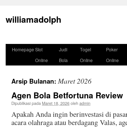
Langsung
ke
williamadolph
isi
Homepage
Slot
Judi
Togel
Poker
Online
Bola
Online
Online
Maret 2026
Arsip Bulanan:
Agen Bola Betfortuna Review
Dipublikasi pada
Maret 18, 2026
oleh
admin
Apakah Anda ingin berinvestasi di pasa
acara olahraga atau berdagang Valas, ag