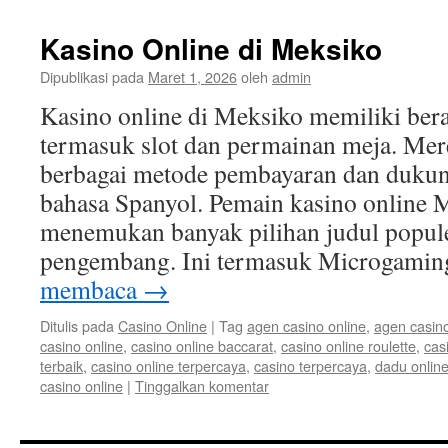
Kasino Online di Meksiko
Dipublikasi pada
Maret 1, 2026
oleh
admin
Kasino online di Meksiko memiliki be
termasuk slot dan permainan meja. Me
berbagai metode pembayaran dan duku
bahasa Spanyol. Pemain kasino online 
menemukan banyak pilihan judul popule
pengembang. Ini termasuk Microgami
membaca
→
Ditulis pada
Casino Online
|
Tag
agen casino online
,
agen casin
casino online
,
casino online baccarat
,
casino online roulette
,
cas
terbaik
,
casino online terpercaya
,
casino terpercaya
,
dadu onlin
casino online
|
Tinggalkan komentar