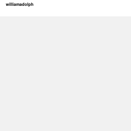
williamadolph