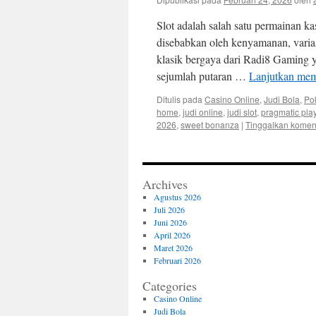
Slot adalah salah satu permainan ka
disebabkan oleh kenyamanan, varia
klasik bergaya dari Radi8 Gaming 
sejumlah putaran …
Lanjutkan me
Ditulis pada
Casino Online
,
Judi Bola
,
Po
home
,
judi online
,
judi slot
,
pragmatic pla
2026
,
sweet bonanza
|
Tinggalkan komen
Archives
Agustus 2026
Juli 2026
Juni 2026
April 2026
Maret 2026
Februari 2026
Categories
Casino Online
Judi Bola