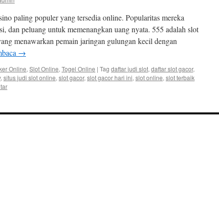
sino paling populer yang tersedia online. Popularitas mereka
si, dan peluang untuk memenangkan uang nyata. 555 adalah slot
yang menawarkan pemain jaringan gulungan kecil dengan
mbaca
→
ker Online
,
Slot Online
,
Togel Online
|
Tag
daftar judi slot
,
daftar slot gacor
,
y
,
situs judi slot online
,
slot gacor
,
slot gacor hari ini
,
slot online
,
slot terbaik
tar