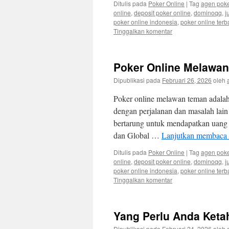
Ditulis pada
Poker Online
|
Tag
agen poke
online
,
deposit poker online
,
dominoqq
,
j
poker online indonesia
,
poker online terb
Tinggalkan komentar
Poker Online Melawa
Dipublikasi pada
Februari 26, 2026
oleh
Poker online melawan teman adalah
dengan perjalanan dan masalah lai
bertarung untuk mendapatkan uang 
dan Global …
Lanjutkan membaca
Ditulis pada
Poker Online
|
Tag
agen poke
online
,
deposit poker online
,
dominoqq
,
j
poker online indonesia
,
poker online terb
Tinggalkan komentar
Yang Perlu Anda Ketah
Dipublikasi pada
Februari 24, 2026
oleh