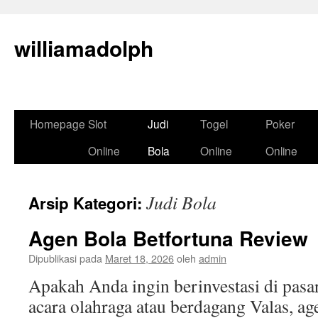
Langsung
ke
williamadolph
isi
Homepage
Slot
Judi
Togel
Poker
Online
Bola
Online
Online
Judi Bola
Arsip Kategori:
Agen Bola Betfortuna Review
Dipublikasi pada
Maret 18, 2026
oleh
admin
Apakah Anda ingin berinvestasi di pasa
acara olahraga atau berdagang Valas, ag