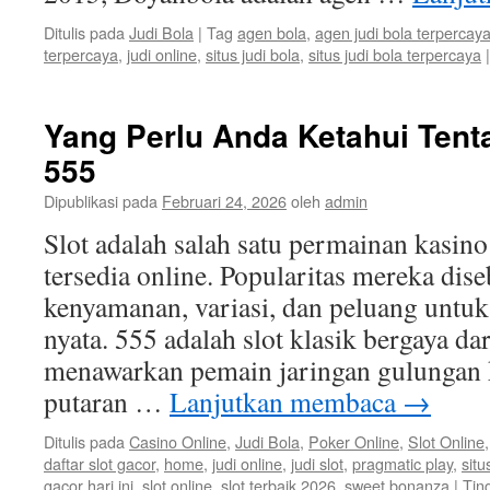
Ditulis pada
Judi Bola
|
Tag
agen bola
,
agen judi bola terpercay
terpercaya
,
judi online
,
situs judi bola
,
situs judi bola terpercaya
|
Yang Perlu Anda Ketahui Tent
555
Dipublikasi pada
Februari 24, 2026
oleh
admin
Slot adalah salah satu permainan kasino
tersedia online. Popularitas mereka dis
kenyamanan, variasi, dan peluang unt
nyata. 555 adalah slot klasik bergaya d
menawarkan pemain jaringan gulungan 
putaran …
Lanjutkan membaca
→
Ditulis pada
Casino Online
,
Judi Bola
,
Poker Online
,
Slot Online
daftar slot gacor
,
home
,
judi online
,
judi slot
,
pragmatic play
,
situ
gacor hari ini
,
slot online
,
slot terbaik 2026
,
sweet bonanza
|
Tin