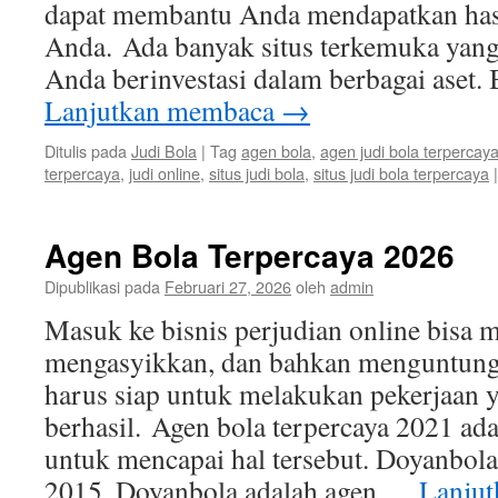
dapat membantu Anda mendapatkan hasi
Anda. Ada banyak situs terkemuka yan
Anda berinvestasi dalam berbagai aset. 
Lanjutkan membaca
→
Ditulis pada
Judi Bola
|
Tag
agen bola
,
agen judi bola terpercay
terpercaya
,
judi online
,
situs judi bola
,
situs judi bola terpercaya
|
Agen Bola Terpercaya 2026
Dipublikasi pada
Februari 27, 2026
oleh
admin
Masuk ke bisnis perjudian online bisa
mengasyikkan, dan bahkan menguntun
harus siap untuk melakukan pekerjaan y
berhasil. Agen bola terpercaya 2021 ada
untuk mencapai hal tersebut. Doyanbola
2015, Doyanbola adalah agen …
Lanju