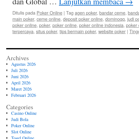
dan Global …
Lanjutkan membaca
→
Ditulis pada
Poker Online
|
Tag
agen poker
,
bandar ceme
,
banda
main poker
,
ceme online
,
deposit poker online
,
dominoqq
,
judi p
poker online
,
poker
,
poker online
,
poker online indonesia
,
poker 
terpercaya
,
situs poker
,
tips bermain poker
,
website poker
|
Ting
Archives
Agustus 2026
Juli 2026
Juni 2026
April 2026
Maret 2026
Februari 2026
Categories
Casino Online
Judi Bola
Poker Online
Slot Online
Togel Online