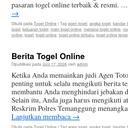
pasaran togel online terbaik & resmi. 
→
Ditulis pada
Togel Online
|
Tag
agen togel
,
angka togel
,
bandar 
togel
,
keluaran togel
,
main togel online
,
menang togel online
,
no
online
,
togel
,
togel online
,
togel online terbaru
,
togel online terp
Berita Togel Online
Dipublikasi pada
Juni 17, 2026
oleh
admin
Ketika Anda memainkan judi Agen Toto 
penting untuk selalu mengikuti berita te
membantu Anda menghindari jebakan da
Selain itu, Anda juga harus mengikuti at
Reskrim Polres Temanggung menangkap
Lanjutkan membaca
→
Ditulis pada
Togel Online
|
Tag
agen togel
,
angka togel
,
bandar 