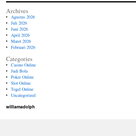
Archives
Agustus 2026
Juli 2026
Juni 2026
April 2026
Maret 2026
Februari 2026
Categories
Casino Online
Judi Bola
Poker Online
Slot Online
Togel Online
Uncategorized
williamadolph