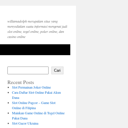
williamadolph merupakan situs yang
menyediakan suatu informasi mengenai judi
slot online, togel online, poker online, dan
casino online
Cari
Recent Posts
Slot Permainan Joker Online
Cara Daftar Slot Online Pakai Akun
Dana
Slot Online Pagcor – Game Slot
Online di Filipina
Mainkan Game Online di Togel Online
Pakai Dana
Slot Gacor Ukraina