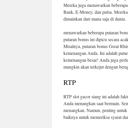
Mereka juga menawarkan beberapa c
Bank, E-Money, dan pulsa. Mereka
dimainkan dari mana saja di dunia.
menawarkan beberapa putaran bonus,
putaran bonus ini dipicu secara ac
Misalnya, putaran bonus Great Rhi
kemenangan Anda. Ini adalah puta
kemenangan besar! Anda juga perl
mungkin akan terkejut dengan bera
RTP
RTP slot gacor siang ini adalah f
Anda menangkan saat bermain. Sem
menangkan. Namun, penting untuk d
baiknya untuk memeriksa syarat dan