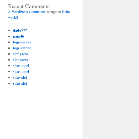
Recent Comments
A WordPress Commenter
mengenai
Hello
world!
dadu777
papi46
togel online
togel online
slot gacor
slot gacor
situs togel
situs togel
situs slot
situs slot