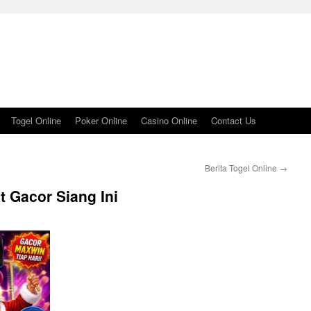
Togel Online
Poker Online
Casino Online
Contact Us
Berita Togel Online
→
 Gacor Siang Ini